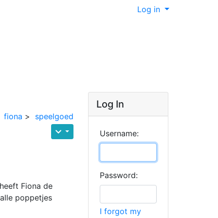
Log in
Log In
fiona
>
speelgoed
Username:
Password:
heeft Fiona de
alle poppetjes
I forgot my