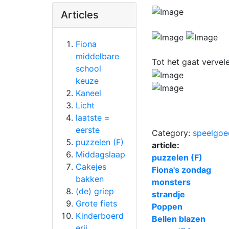
Articles
Fiona
middelbare
Tot het gaat vervel
school
keuze
Kaneel
Licht
laatste =
eerste
Category:
speelgoe
puzzelen (F)
article:
Middagslaap
puzzelen (F)
Cakejes
Fiona's zondag
bakken
monsters
(de) griep
strandje
Grote fiets
Poppen
Kinderboerd
Bellen blazen
erij