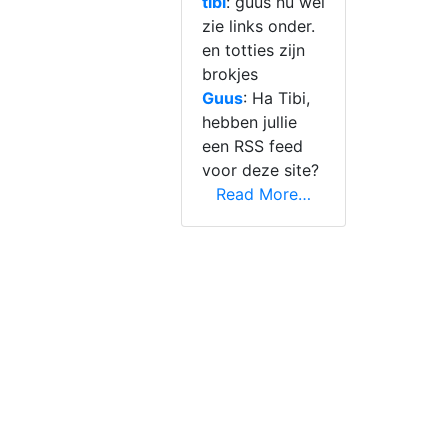
tibi
: guus nu wel
zie links onder.
en totties zijn
brokjes
Guus
: Ha Tibi,
hebben jullie
een RSS feed
voor deze site?
Read More…